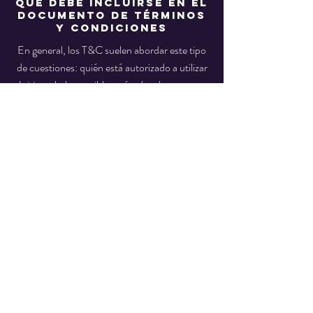
Qué debe incluirse en el
documento de Términos
y Condiciones
En general, los T&C suelen abordar este tipo
de cuestiones: quién está autorizado a utilizar
el sitio web, los posibles métodos de pago, una
declaración de que el propietario del sitio web
puede cambiar su oferta en el futuro, los tipos
de garantías que el propietario del sitio web
ofrece a sus clientes, una referencia a
cuestiones de propiedad intelectual o
derechos de autor (en caso de ser relevante),
el derecho del propietario del sitio web a
suspender o cancelar la cuenta de un
miembro y mucho más.
Para obtener más información, lee nuestro
artículo
Cómo crear una política de Términos
y Condiciones
.